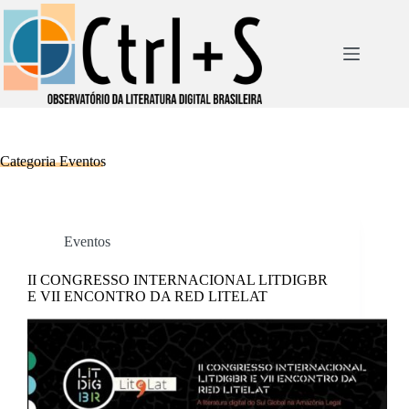
Pular
para
o
conteúdo
Categoria
Eventos
Eventos
II CONGRESSO INTERNACIONAL LITDIGBR
E VII ENCONTRO DA RED LITELAT