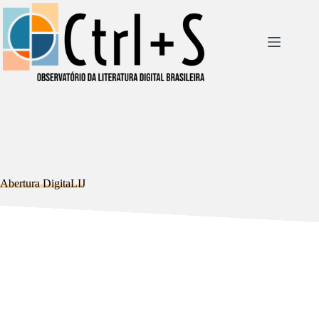
Pular
para
o
conteúdo
Abertura DigitaLIJ