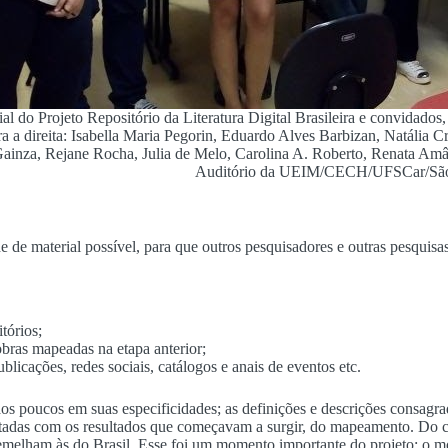
ial do Projeto Repositório da Literatura Digital Brasileira e convidad
a a direita: Isabella Maria Pegorin, Eduardo Alves Barbizan, Natália 
Gainza, Rejane Rocha, Julia de Melo, Carolina A. Roberto, Renata A
Auditório da UEIM/CECH/UFSCar/São C
de material possível, para que outros pesquisadores e outras pesquisas p
tórios;
bras mapeadas na etapa anterior;
licações, redes sociais, catálogos e anais de eventos etc.
aos poucos em suas especificidades; as definições e descrições consagra
ontadas com os resultados que começavam a surgir, do mapeamento. Do c
semelham às do Brasil. Esse foi um momento importante do projeto: o m