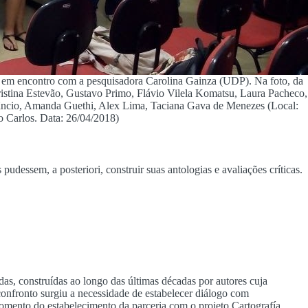
os, em encontro com a pesquisadora Carolina Gainza (UDP). Na foto, da
Cristina Estevão, Gustavo Primo, Flávio Vilela Komatsu, Laura Pacheco,
mâncio, Amanda Guethi, Alex Lima, Taciana Gava de Menezes (Local:
arlos. Data: 26/04/2018)
udessem, a posteriori, construir suas antologias e avaliações críticas.
das, construídas ao longo das últimas décadas por autores cuja
onfronto surgiu a necessidade de estabelecer diálogo com
omento do estabelecimento da parceria com o projeto Cartografía