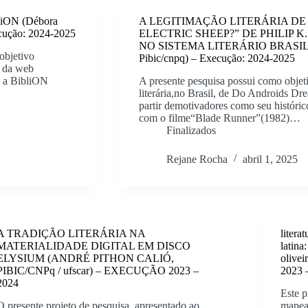
ibliON (Débora
A LEGITIMAÇÃO LITERÁRIA DE
ecução: 2024-2025
ELECTRIC SHEEP?” DE PHILIP 
NO SISTEMA LITERÁRIO BRASILEIR
objetivo
Pibic/cnpq) – Execução: 2024-2025
o da web
e a BibliON
A presente pesquisa possui como objeti
literária,no Brasil, de Do Androids Dr
partir demotivadores como seu históric
com o filme“Blade Runner”(1982)…
Finalizados
Rejane Rocha
abril 1, 2025
A TRADIÇÃO LITERÁRIA NA
litera
MATERIALIDADE DIGITAL EM DISCO
latina
ELYSIUM (ANDRÉ PITHON CALIÓ,
olivei
PIBIC/CNPq / ufscar) – EXECUÇÃO 2023 –
2023 
2024
Este p
O presente projeto de pesquisa, apresentado ao
mapea