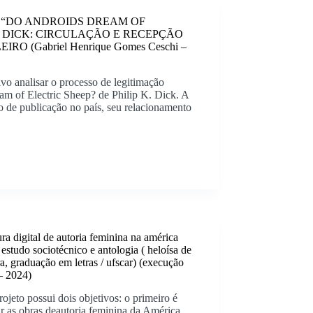
 “DO ANDROIDS DREAM OF
K. DICK: CIRCULAÇÃO E RECEPÇÃO
O (Gabriel Henrique Gomes Ceschi –
vo analisar o processo de legitimação
eam of Electric Sheep? de Philip K. Dick. A
o de publicação no país, seu relacionamento
tura digital de autoria feminina na américa
: estudo sociotécnico e antologia ( heloísa de
ra, graduação em letras / ufscar) (execução
– 2024)
rojeto possui dois objetivos: o primeiro é
r as obras deautoria feminina da América