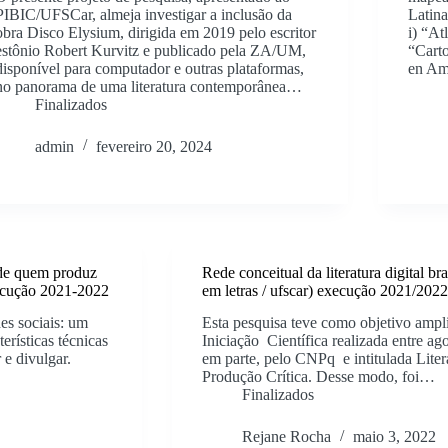
PIBIC/UFSCar, almeja investigar a inclusão da
Latina
obra Disco Elysium, dirigida em 2019 pelo escritor
i) “Atl
estônio Robert Kurvitz e publicado pela ZA/UM,
“Carto
disponível para computador e outras plataformas,
en Am
no panorama de uma literatura contemporânea…
Finalizados
admin
fevereiro 20, 2024
a de quem produz
Rede conceitual da literatura digital br
xecução 2021-2022
em letras / ufscar) execução 2021/20
des sociais: um
Esta pesquisa teve como objetivo ampli
erísticas técnicas
Iniciação Científica realizada entre ag
r e divulgar.
em parte, pelo CNPq e intitulada Litera
Produção Crítica. Desse modo, foi…
Finalizados
Rejane Rocha
maio 3, 2022