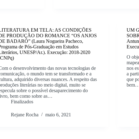
LITERATURA EM TELA: AS CONDIÇÕES
UM G
DE PRODUÇÃO DO ROMANCE “OS ANJOS
SOBR
DE BADARÓ” (Laura Nogueira Pacheco,
Antun
Programa de Pós-Graduação em Estudos
Execu
Literários, UNESP/Ar.). Execução: 2018-2020
O obje
(CNPq)
mapear
Com o desenvolvimento das novas tecnologias de
nos es
comunicação, o mundo tem se transformado e a
a part
cultura, adquirido diversas nuances. A respeito das
que po
produções literárias no meio digital, muito se
bem
especula sobre o possível desaparecimento do
livro, bem como sobre as…
Finalizados
Rejane Rocha
maio 6, 2021