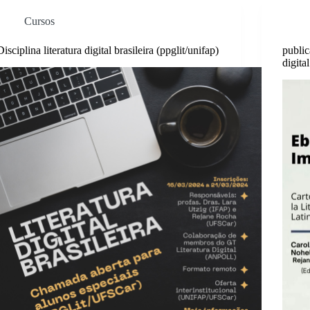
Cursos
Disciplina literatura digital brasileira (ppglit/unifap)
public
digita