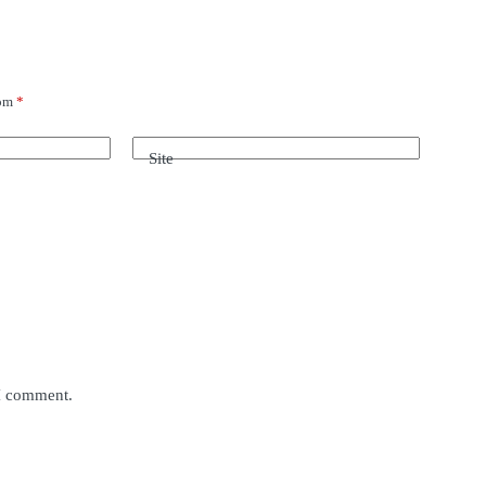
com
*
Site
 I comment.