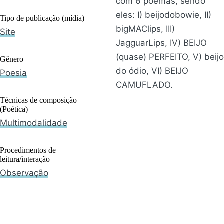
com 6 poemas, sendo
eles: I) beijodobowie, II)
Tipo de publicação (mídia)
bigMAClips, III)
Site
JagguarLips, IV) BEIJO
(quase) PERFEITO, V) beijo
Gênero
do ódio, VI) BEIJO
Poesia
CAMUFLADO.
Técnicas de composição
(Poética)
Multimodalidade
Procedimentos de
leitura/interação
Observação