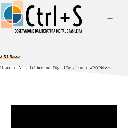
Pular
para
o
conteúdo
#POPkisses
Home
Atlas da Literatura Digital Brasileira
#POPkisses