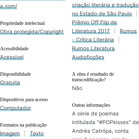
criação literária e tradução
a.com/
no Estado de São Paulo
|
Prêmio Off Flip de
Propriedade intelectual
Literatura 2017
|
Rumos
Obra protegida/Copyright
- Crítica Literária
|
Rumos Literatura
Acessibilidade
Acessível
Audioficções
Disponibilidade
A obra é resultado de
transcodificação?
Gratuita
Não
Dispositivos para acesso
Outras informações
Computador
A série de poemas
intitulada "#POPkisses" de
Formatos na publicação
Andréa Catrópa, conta
Imagem
|
Texto