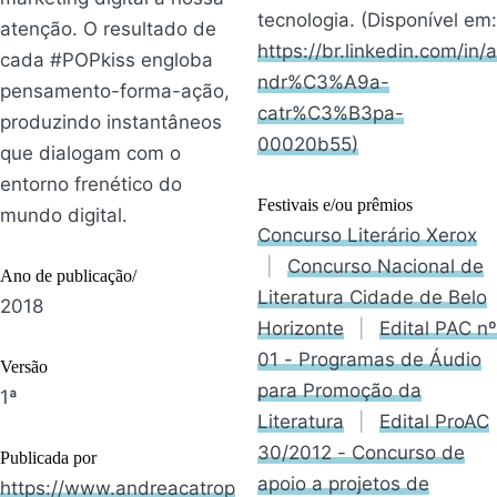
tecnologia. (Disponível em:
atenção. O resultado de
https://br.linkedin.com/in/a
cada #POPkiss engloba
ndr%C3%A9a-
pensamento-forma-ação,
catr%C3%B3pa-
produzindo instantâneos
00020b55)
que dialogam com o
entorno frenético do
Festivais e/ou prêmios
mundo digital.
Concurso Literário Xerox
|
Concurso Nacional de
Ano de publicação/
Literatura Cidade de Belo
2018
Horizonte
|
Edital PAC nº
01 - Programas de Áudio
Versão
para Promoção da
1ª
Literatura
|
Edital ProAC
30/2012 - Concurso de
Publicada por
apoio a projetos de
https://www.andreacatrop