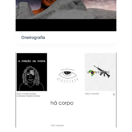
s
Oneirografia