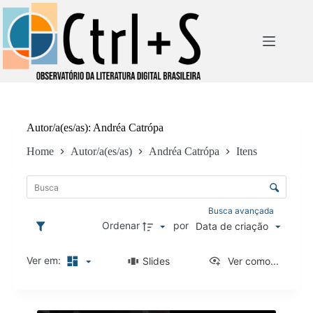
Pular
para
o
conteúdo
Autor/a(es/as)
Andréa Catrópa
Home
Autor/a(es/as)
Andréa Catrópa
Itens
L
i
C
s
o
t
n
Busca avançada
a
t
Ordenar
por
Data de criação
d
r
e
o
i
Ver em:
Slides
Ver como...
l
t
e
e
d
n
R
e