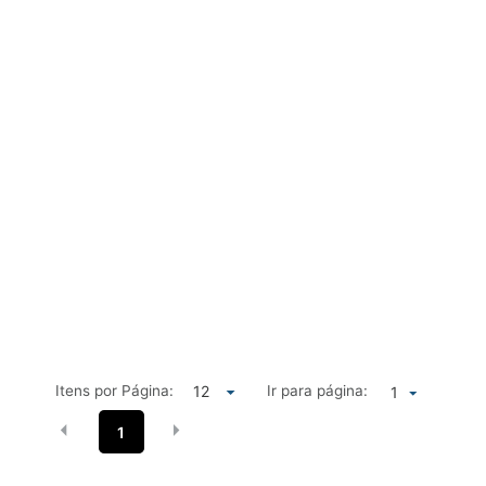
Itens por Página:
Ir para página:
1
1