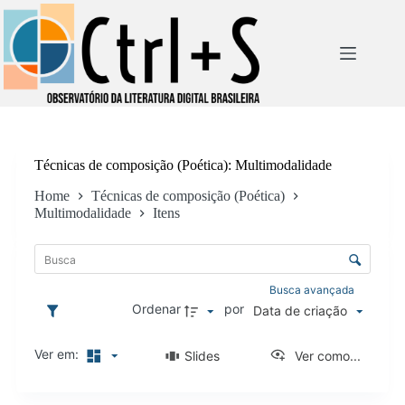
Pular
para
o
conteúdo
Técnicas de composição (Poética)
Multimodalidade
Home
Técnicas de composição (Poética)
Multimodalidade
Itens
L
i
C
s
o
t
n
Busca avançada
a
t
Ordenar
por
Data de criação
d
r
e
o
i
Ver em:
Slides
Ver como...
l
t
e
e
d