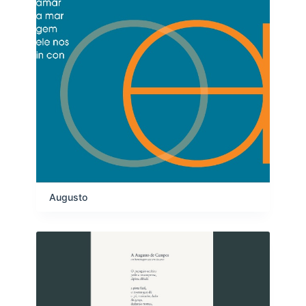
s
Augusto