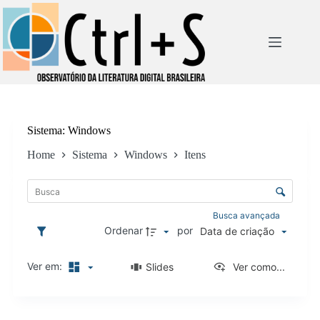
Pular
para
o
conteúdo
Sistema
Windows
Home
Sistema
Windows
Itens
L
i
C
s
o
t
n
Busca avançada
a
t
Ordenar
por
Data de criação
d
r
e
o
i
Ver em:
Slides
Ver como...
l
t
e
e
d
n
R
e