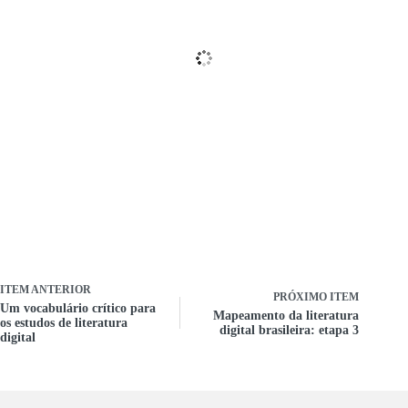
ITEM ANTERIOR
PRÓXIMO ITEM
Um vocabulário crítico para
Mapeamento da literatura
os estudos de literatura
digital brasileira: etapa 3
digital