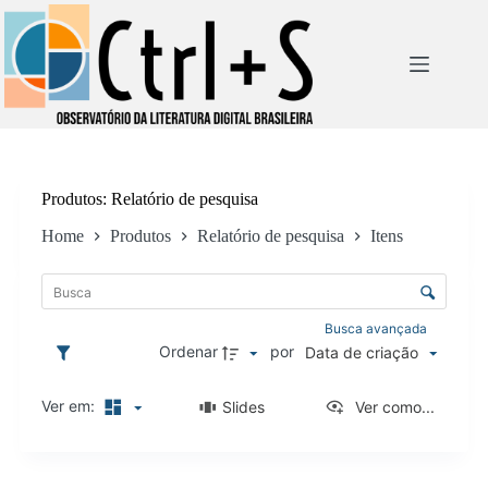
Pular
para
o
conteúdo
Produtos
Relatório de pesquisa
Home
Produtos
Relatório de pesquisa
Itens
L
i
C
s
o
t
n
Busca avançada
a
t
Ordenar
por
Data de criação
d
r
e
o
i
Ver em:
Slides
Ver como...
l
t
e
e
d
n
R
e