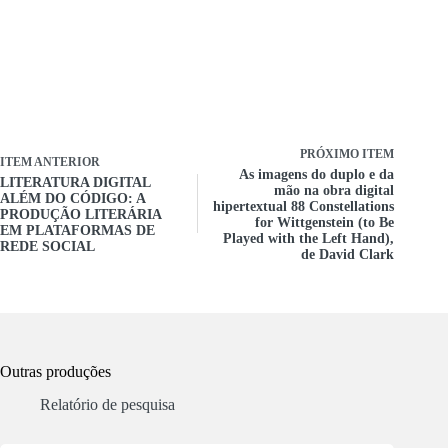
PRÓXIMO ITEM
ITEM ANTERIOR
As imagens do duplo e da
LITERATURA DIGITAL
mão na obra digital
ALÉM DO CÓDIGO: A
hipertextual 88 Constellations
PRODUÇÃO LITERÁRIA
for Wittgenstein (to Be
EM PLATAFORMAS DE
Played with the Left Hand),
REDE SOCIAL
de David Clark
Outras produções
Relatório de pesquisa