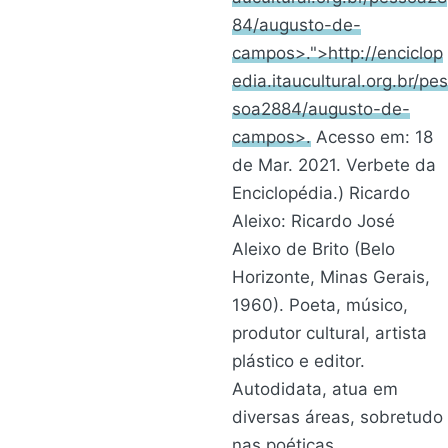
84/augusto-de-
campos>.">http://enciclop
edia.itaucultural.org.br/pes
soa2884/augusto-de-
campos>.
Acesso em: 18
de Mar. 2021. Verbete da
Enciclopédia.) Ricardo
Aleixo: Ricardo José
Aleixo de Brito (Belo
Horizonte, Minas Gerais,
1960). Poeta, músico,
produtor cultural, artista
plástico e editor.
Autodidata, atua em
diversas áreas, sobretudo
nas poéticas