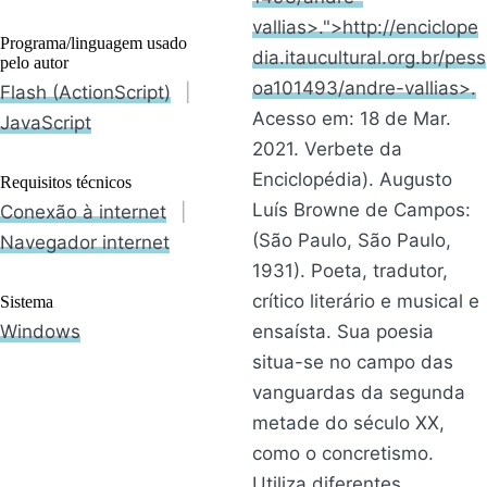
vallias>.">http://enciclope
Programa/linguagem usado
dia.itaucultural.org.br/pess
pelo autor
oa101493/andre-vallias>.
Flash (ActionScript)
|
Acesso em: 18 de Mar.
JavaScript
2021. Verbete da
Enciclopédia). Augusto
Requisitos técnicos
Luís Browne de Campos:
Conexão à internet
|
(São Paulo, São Paulo,
Navegador internet
1931). Poeta, tradutor,
crítico literário e musical e
Sistema
Windows
ensaísta. Sua poesia
situa-se no campo das
vanguardas da segunda
metade do século XX,
como o concretismo.
Utiliza diferentes