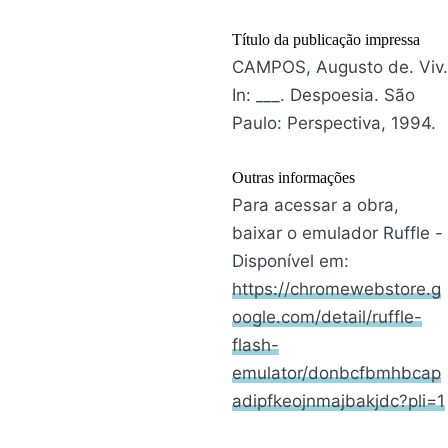
Título da publicação impressa
CAMPOS, Augusto de. Viv.
In: ___. Despoesia. São
Paulo: Perspectiva, 1994.
Outras informações
Para acessar a obra,
baixar o emulador Ruffle -
Disponível em:
https://chromewebstore.g
oogle.com/detail/ruffle-
flash-
emulator/donbcfbmhbcap
adipfkeojnmajbakjdc?pli=1