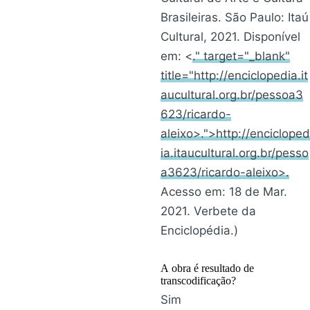
Brasileiras. São Paulo: Itaú
Cultural, 2021. Disponível
em: <
." target="_blank"
title="http://enciclopedia.it
aucultural.org.br/pessoa3
623/ricardo-
aleixo>.">http://encicloped
ia.itaucultural.org.br/pesso
a3623/ricardo-aleixo>.
Acesso em: 18 de Mar.
2021. Verbete da
Enciclopédia.)
A obra é resultado de
transcodificação?
Sim