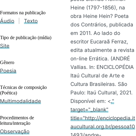
Heine (1797-1856), na
Formatos na publicação
obra Heine Hein? Poeta
Áudio
|
Texto
dos Contrários, publicada
em 2011. Ao lado do
Tipo de publicação (mídia)
escritor Eucaraã Ferraz,
Site
edita atualmente a revista
on-line Errática. (ANDRÉ
Gênero
Vallias. In: ENCICLOPÉDIA
Poesia
Itaú Cultural de Arte e
Cultura Brasileiras. São
Técnicas de composição
Paulo: Itaú Cultural, 2021.
(Poética)
Multimodalidade
Disponível em: <
."
target="_blank"
Procedimentos de
title="http://enciclopedia.it
leitura/interação
aucultural.org.br/pessoa10
Observação
1493/andre-