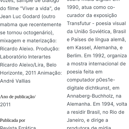
vozes, sample de diálogo
1990, atua como co-
do filme "Viver a vida", de
curador da exposição
Jean Luc Godard (outro
Transfutur - poesia visual
mabma que recentemente
da União Soviética, Brasil
se tornou octogenário),
e Países de língua alemã,
mixagem e materização:
em Kassel, Alemanha, e
Ricardo Aleixo. Produção:
Berlim. Em 1992, organiza
Laboratório Interartes
a mostra internacional de
Ricardo Aleixo/Lira, Belo
poesia feita em
Horizonte, 2011 Animação:
computador p0es1e-
André Vallias
digitale dichtkunst, em
Annaberg-Buchholz, na
Ano de publicação/
Alemanha. Em 1994, volta
2011
a residir Brasil, no Rio de
Janeiro, e dirige a
Publicada por
Revista Errática
produtora de mídia