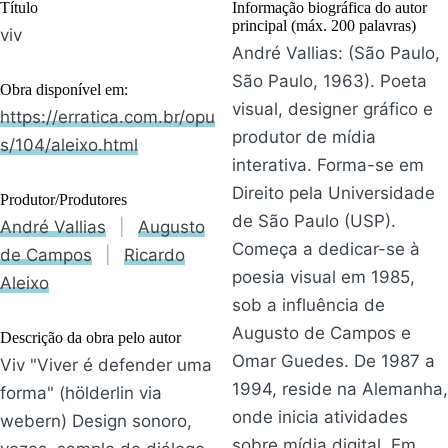
Título
Informação biográfica do autor
principal (máx. 200 palavras)
viv
André Vallias: (São Paulo,
São Paulo, 1963). Poeta
Obra disponível em:
visual, designer gráfico e
https://erratica.com.br/opu
produtor de mídia
s/104/aleixo.html
interativa. Forma-se em
Direito pela Universidade
Produtor/Produtores
de São Paulo (USP).
André Vallias
|
Augusto
Começa a dedicar-se à
de Campos
|
Ricardo
poesia visual em 1985,
Aleixo
sob a influência de
Augusto de Campos e
Descrição da obra pelo autor
Omar Guedes. De 1987 a
Viv "Viver é defender uma
1994, reside na Alemanha,
forma" (hölderlin via
onde inicia atividades
webern) Design sonoro,
sobre mídia digital. Em