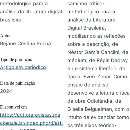
metodológica para a
caminho crítico-
análise da literatura digital
metodológico para a
brasileira
análise da Literatura
Digital Brasileira,
Autor
mobilizando as reflexões
Rejane Cristina Rocha
sobre a descrição, de
Néstor García Canclini, de
Tipo de produção
médium, de Régis Débray
Artigo em periódico
e de sistema literário, de
Itamar Even-Zohar. Como
Data de publicação
ensaio de análise,
2024
desenvolve a leitura crítica
da obra Odiolândia, de
Disponível em
Giselle Beiguelman, com o
https://editorarevistas.ma
intuito de evidenciar como
ckenzie.br/index.php/tl/arti
os três eixos teórico-