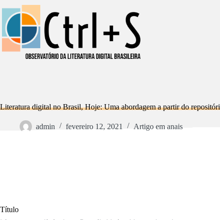
Pular
para
o
conteúdo
Literatura digital no Brasil, Hoje: Uma abordagem a partir do repositório 
admin
fevereiro 12, 2021
Artigo em anais
Título