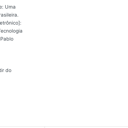
je: Uma
asileira.
etrônico]:
Tecnologia
 Pablo
ir do