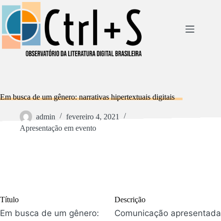
Pular
para
o
conteúdo
Em busca de um gênero: narrativas hipertextuais digitais
admin
fevereiro 4, 2021
Apresentação em evento
Título
Descrição
Em busca de um gênero:
Comunicação apresentada