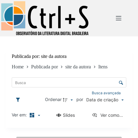
Pular
para
o
conteúdo
Publicada por
site da autora
Home
Publicada por
site da autora
Itens
L
i
C
s
o
t
n
Busca avançada
a
t
Ordenar
por
Data de criação
d
r
e
o
i
Ver em:
Slides
Ver como...
l
t
e
e
d
n
R
e