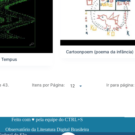
Cartoonpoem (poema da infância)
le Tempus
de
43.
Itens por Página:
Ir para página:
Feito com ♥ pela equipe do CTRL+S
Observatório da Literatura Digital Brasileira
Federal de São