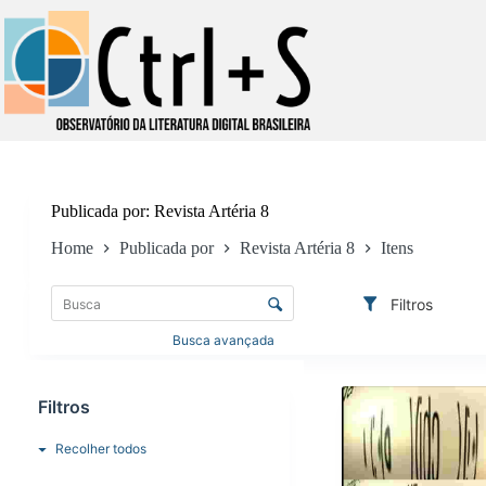
Pular
para
o
conteúdo
Publicada por
Revista Artéria 8
Home
Publicada por
Revista Artéria 8
Itens
L
i
C
Filtros
s
o
t
n
Busca avançada
a
t
d
R
r
e
e
Filtros
o
i
s
l
t
u
e
Recolher todos
e
l
d
n