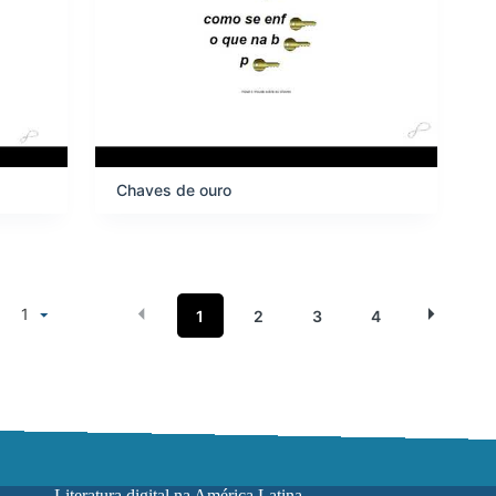
Chaves de ouro
1
1
2
3
4
Literatura digital na América Latina