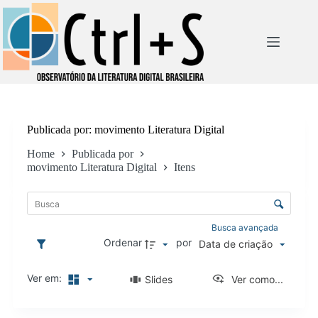
Pular
para
o
conteúdo
Publicada por
movimento Literatura Digital
Home
Publicada por
movimento Literatura Digital
Itens
L
i
C
s
o
t
n
Busca avançada
a
t
Ordenar
por
Data de criação
d
r
e
o
i
Ver em:
Slides
Ver como...
l
t
e
e
d