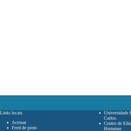
Links locais
Universidade 
Carlos
.
Acessar
Centro de Edu
Feed de posts
Humanas