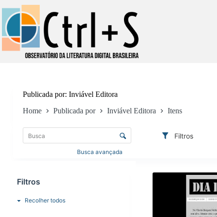
Pular
para
o
conteúdo
Publicada por
Inviável Editora
Home
Publicada por
Inviável Editora
Itens
L
i
C
Filtros
s
o
t
n
Busca avançada
a
t
d
R
r
e
e
Filtros
o
i
s
l
t
u
e
Recolher todos
e
l
d
n