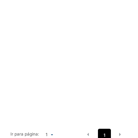
Ir para página:
1
1