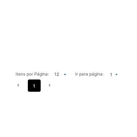
Itens por Página:
Ir para página:
1
1