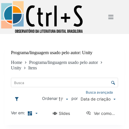
Pular
para
o
conteúdo
Programa/linguagem usado pelo autor
Unity
Home
Programa/linguagem usado pelo autor
Unity
Itens
L
i
C
s
o
t
n
Busca avançada
a
t
Ordenar
por
Data de criação
d
r
e
o
i
Ver em:
Slides
Ver como...
l
t
e
e
d