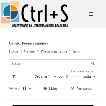
Pular
para
o
conteúdo
Gênero
Poesia e narrativa
Home
Gênero
Poesia e narrativa
Itens
L
i
C
s
o
t
n
Busca avançada
a
t
Ordenar
por
Data de criação
d
r
e
o
i
Ver em:
Slides
Ver como...
l
t
e
e
d
n
R
e