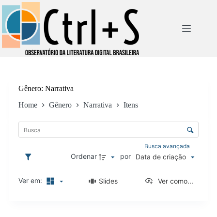
Pular
para
o
conteúdo
Gênero
Narrativa
Home
Gênero
Narrativa
Itens
L
i
C
s
o
t
n
Busca avançada
a
t
Ordenar
por
Data de criação
d
r
e
o
i
Ver em:
Slides
Ver como...
l
t
e
e
d
n
R
e