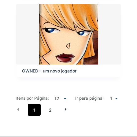
OWNED – um novo jogador
Itens por Página:
Ir para página:
1
1
2