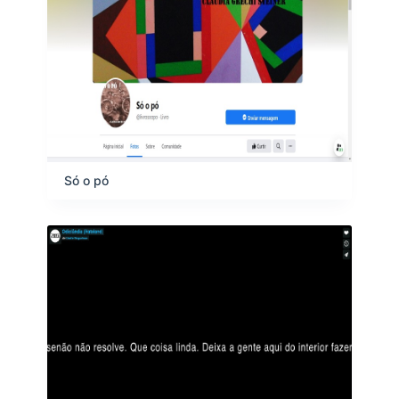
s
Só o pó