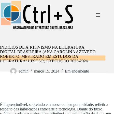
Pular
para
o
conteúdo
INDÍCIOS DE A[R]TIVISMO NA LITERATURA
DIGITAL BRASILEIRA (ANA CAROLINA AZEVEDO
ROBERTO, MESTRADO EM ESTUDOS DA
LITERATURA/ UFSCAR) EXECUÇÃO 2023-2024
admin
março 15, 2024
Em andamento
É imprescindível, sobretudo em nossa contemporaneidade, refletir a
respeito das imbricações entre arte e tecnologia. Diante do fluxo
caótico e cada vez maior de transferência e manipulação de dados em