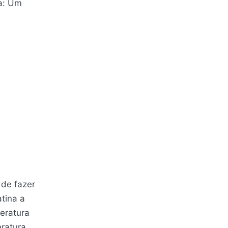
na: Um
 de fazer
tina a
teratura
teratura