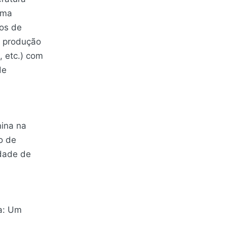
orma
dos de
e produção
, etc.) com
de
nina na
o de
idade de
na: Um