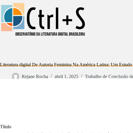
Pular
para
o
conteúdo
Literatura digital De Autoria Feminina Na América Latina: Um Estudo
Rejane Rocha
abril 1, 2025
Trabalho de Conclusão d
Título