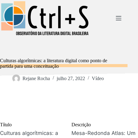
Pular
para
o
conteúdo
Culturas algorítmicas: a literatura digital como ponto de
partida para uma conceituação
Rejane Rocha
julho 27, 2022
Vídeo
Título
Descrição
Culturas algorítmicas: a
Mesa-Redonda Atlas: Um