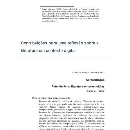
e
i
t
e
n
s
Contribuições para uma reflexão sobre a
literatura em contexto digital