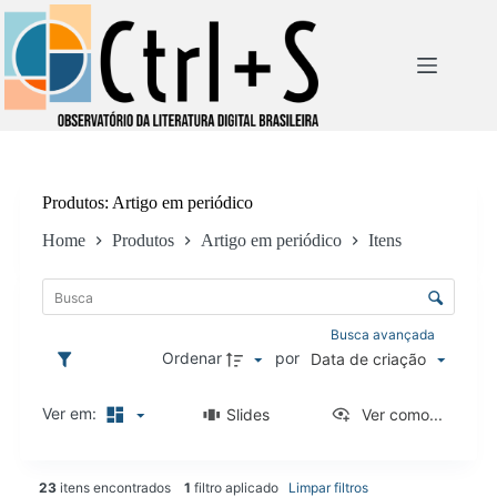
Pular
para
o
conteúdo
Produtos
Artigo em periódico
Home
Produtos
Artigo em periódico
Itens
L
i
C
s
o
t
n
Busca avançada
a
t
Ordenar
por
Data de criação
d
r
e
o
i
Ver em:
Slides
Ver como...
l
t
e
e
d
n
23
itens encontrados
1
filtro aplicado
Limpar filtros
e