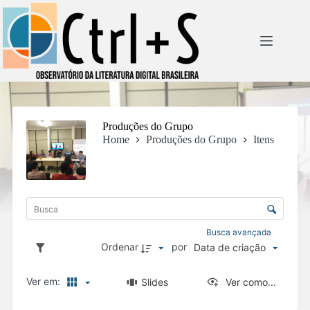
Pular
para
o
conteúdo
Produções do Grupo
Home
Produções do Grupo
Itens
L
i
C
s
o
t
n
Busca avançada
a
t
Ordenar
por
Data de criação
d
r
e
o
i
Ver em:
Slides
Ver como...
l
t
e
e