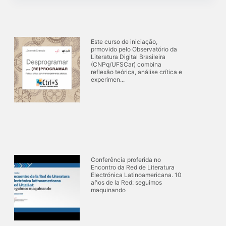
d
n
R
e
s
e
o
s
r
Este curso de iniciação,
u
d
prmovido pelo Observatório da
l
e
Literatura Digital Brasileira
t
n
(CNPq/UFSCar) combina
reflexão teórica, análise crítica e
a
a
experimen...
d
ç
o
ã
s
o
d
e
a
v
l
i
i
s
s
u
Conferência proferida no
t
a
Encontro da Red de Literatura
a
l
Electrónica Latinoamericana. 10
años de la Red: seguimos
d
i
maquinando
e
z
i
a
t
ç
e