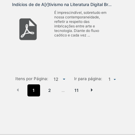
Indícios de de A[r]tivismo na Literatura Digital Brasileira
É imprescindível, sobretudo em
nossa contemporaneidade,
refletir a respeito das
imbricações entre arte e
tecnologia. Diante do fluxo
caótico e cada vez ...
Itens por Página:
Ir para página:
1
1
2
11
…