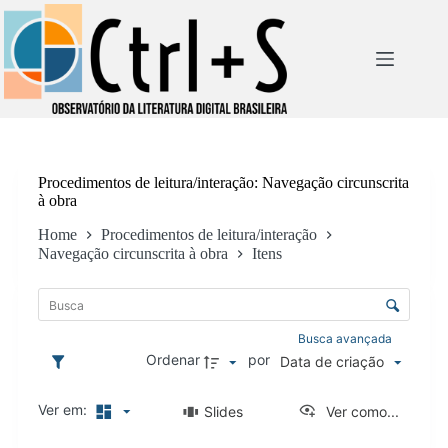
Pular
para
o
conteúdo
Procedimentos de leitura/interação
Navegação circunscrita
à obra
Home
Procedimentos de leitura/interação
Navegação circunscrita à obra
Itens
L
i
C
s
o
t
n
Busca avançada
a
t
Ordenar
por
Data de criação
d
r
e
o
i
Ver em:
Slides
Ver como...
l
t
e