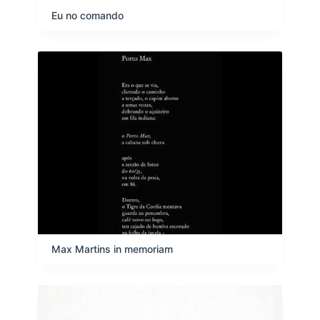
ã
a
Eu no comando
o
d
e
i
t
e
n
s
Max Martins in memoriam