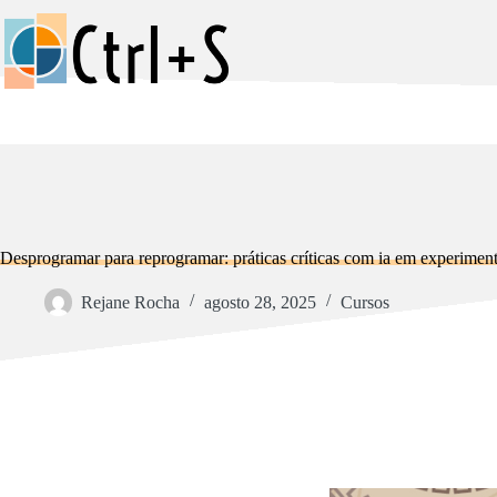
Pular
para
o
conteúdo
Desprogramar para reprogramar: práticas críticas com ia em experimento
Rejane Rocha
agosto 28, 2025
Cursos